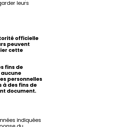
garder leurs
rité officielle
eurs peuvent
ier cette
s fins de
s aucune
ées personnelles
s à des fins de
sent document.
onnées indiquées
éponse du