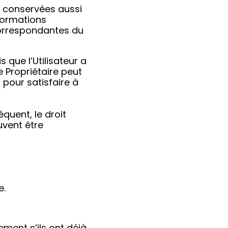
re conservées aussi
nformations
 correspondantes du
que l’Utilisateur a
 Propriétaire peut
pour satisfaire à
quent, le droit
uvent être
e.
tement s’ils ont déjà