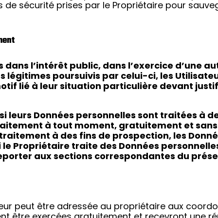
 de sécurité prises par le Propriétaire pour sauve
ment
dans l’intérêt public, dans l’exercice d’une auto
s légitimes poursuivis par celui-ci, les Utilisat
f lié à leur situation particulière devant justif
si leurs Données personnelles sont traitées à de
 traitement à tout moment, gratuitement et san
u traitement à des fins de prospection, les Donn
si le Propriétaire traite des Données personnelle
 reporter aux sections correspondantes du pré
teur peut être adressée au propriétaire aux coord
t être exercées gratuitement et recevront une r