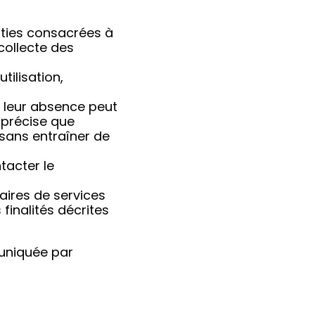
rties consacrées à
 collecte des
tilisation,
t leur absence peut
 précise que
 sans entraîner de
tacter le
taires de services
 finalités décrites
muniquée par